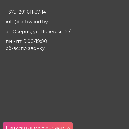
+375 (29) 611-37-14
info@farbwood.by
аг. Озерцо, ул. Полевая, 12 /1
пн - пт: 9:00-19:00
сб-вс: по звонку
Написать в мессенджер
Написать в Viber
Написать в Whatsapp
Написать в Telegram