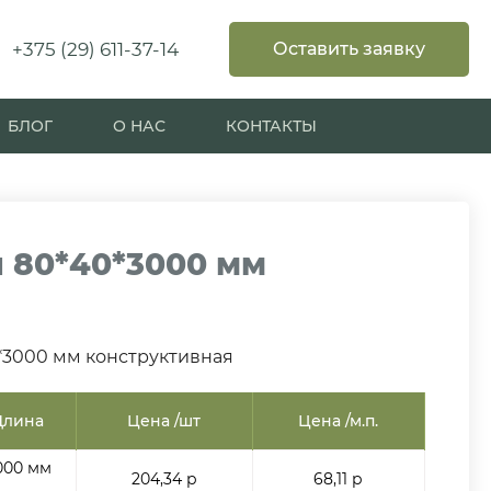
+375 (29) 611-37-14
Оставить заявку
БЛОГ
О НАС
КОНТАКТЫ
 80*40*3000 мм
3000 мм конструктивная
Длина
Цена /шт
Цена /м.п.
000 мм
204,34 р
68,11 р