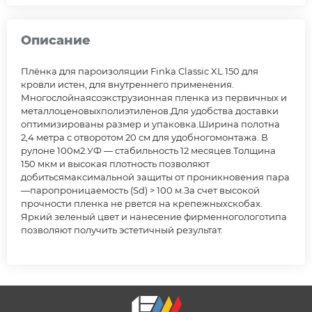
Описание
Плёнка для пароизоляции Finka Classic XL 150 для
кровли и
стен, для внутреннего применения.
Многослойная
соэкструзионная пленка из первичных и
металлоценовых
полиэтиленов.
Для удобства доставки
оптимизированы размер и упаковка.
Ширина полотна
2,4 метра с отворотом 20 см для удобного
монтажа. В
рулоне 100м2.
УФ — стабильность 12 месяцев.
Толщина
150 мкм и высокая плотность позволяют
добиться
максимальной защиты от проникновения пара
—
паропроницаемость (Sd) > 100 м.
За счет высокой
прочности пленка не рвется на крепежных
скобах.
Яркий зеленый цвет и нанесение фирменного
логотипа
позволяют получить эстетичный результат.