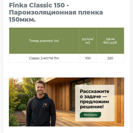
Finka Classic 150 -
Пароизоляционная пленка
150мкм.
рулон/
Цена
Товар,размер (м)
м2
бел.руб.
Classic 2.4m*41.7m
100
220