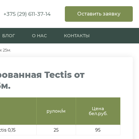
+375 (29) 611-37-14
Оставить заявку
БЛОГ
О НАС
КОНТАКТЫ
х 25м.
ованная Tectis от
5м.
Цена
рулон/м
бел.руб.
is 0,15
25
95