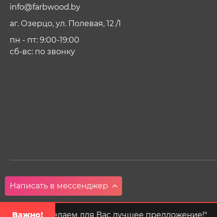
info@farbwood.by
аг. Озерцо, ул. Полевая, 12 /1
пн - пт: 9:00-19:00
сб-вс: по звонку
Написать в мессенджер
Написать в Viber
Написать в Whatsapp
Написать в Telegram
ите, сделаем для Вас лучшее предложение!"
Важно!