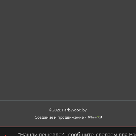
©2026 FarbWood.by
Создание и продвижение -
"Нашли дешевле? - сообщите, сделаем для Вас луч