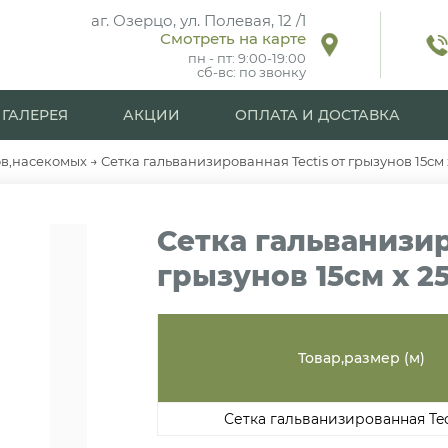
аг. Озерцо, ул. Полевая, 12 /1
Смотреть на карте
пн - пт: 9:00-19:00
сб-вс: по звонку
ГАЛЕРЕЯ
АКЦИИ
ОПЛАТА И ДОСТАВКА
ов,насекомых
→
Сетка гальванизированная Tectis от грызунов 15см 
Сетка гальванизир
грызунов 15см х 2
Товар,размер (м)
Сетка гальванизированная Tect